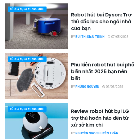
ĐỒ GIA DỤNG THÔNG MINH
Robot hút bụi Dyson: Trợ
thủ đắc lực cho ngôi nhà
của bạn
BY
BÙI THỊ KIỀU TRINH
07/05/2025
ĐỒ GIA DỤNG THÔNG MINH
Phụ kiện robot hút bụi phổ
biến nhất 2025 bạn nên
biết
BY
PHÙNG NGUYÊN
07/05/2025
ĐỒ GIA DỤNG THÔNG MINH
Review robot hút bụi LG
trợ thủ hoàn hảo đến từ
xứ sở kim chi
BY
NGUYỄN NGỌC HUYỀN TRÂN