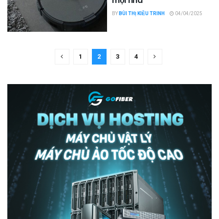
mọi nhà
BY
BÙI THỊ KIỀU TRINH
04/04/2025
1
2
3
4