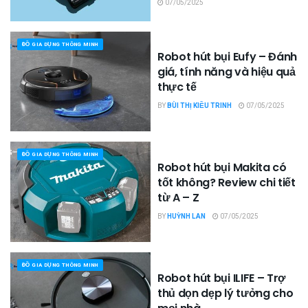
07/05/2025
ĐỒ GIA DỤNG THÔNG MINH
Robot hút bụi Eufy – Đánh
giá, tính năng và hiệu quả
thực tế
BY
BÙI THỊ KIỀU TRINH
07/05/2025
ĐỒ GIA DỤNG THÔNG MINH
Robot hút bụi Makita có
tốt không? Review chi tiết
từ A – Z
BY
HUỲNH LAN
07/05/2025
ĐỒ GIA DỤNG THÔNG MINH
Robot hút bụi ILIFE – Trợ
thủ dọn dẹp lý tưởng cho