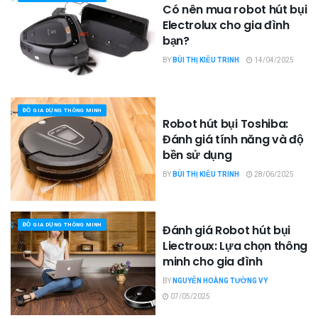
Có nên mua robot hút bụi
Electrolux cho gia đình
bạn?
BY
BÙI THỊ KIỀU TRINH
14/04/2025
ĐỒ GIA DỤNG THÔNG MINH
Robot hút bụi Toshiba:
Đánh giá tính năng và độ
bền sử dụng
BY
BÙI THỊ KIỀU TRINH
28/06/2025
ĐỒ GIA DỤNG THÔNG MINH
Đánh giá Robot hút bụi
Liectroux: Lựa chọn thông
minh cho gia đình
BY
NGUYỄN HOÀNG TƯỜNG VY
07/05/2025