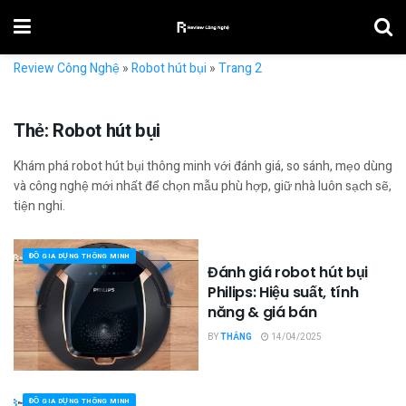
Review Công Nghệ
»
Robot hút bụi
»
Trang 2
Thẻ:
Robot hút bụi
Khám phá robot hút bụi thông minh với đánh giá, so sánh, mẹo dùng
và công nghệ mới nhất để chọn mẫu phù hợp, giữ nhà luôn sạch sẽ,
tiện nghi.
ĐỒ GIA DỤNG THÔNG MINH
Đánh giá robot hút bụi
Philips: Hiệu suất, tính
năng & giá bán
BY
THẮNG
14/04/2025
ĐỒ GIA DỤNG THÔNG MINH