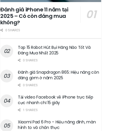
Đánh giá iPhone 11 năm tại
2025 – Có còn đáng mua
không?
0 SHARES
Top 15 Robot Hút Bụi Hãng Nào Tốt Và
Đáng Mua Nhất 2025
0 SHARES
Đánh giá Snapdragon 865: Hiệu năng còn
đáng gờm ở năm 2025
0 SHARES
Tải video Facebook về iPhone trực tiếp
cực nhanh chỉ 15 giây
1 SHARES
Xiaomi Pad 6 Pro – Hiệu năng đỉnh, màn
hình to và chân thực