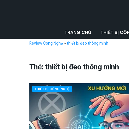
TRANG CHỦ
THIẾT BỊ C
Review Công Nghệ
»
thiết bị đeo thông minh
Thẻ:
thiết bị đeo thông minh
THIẾT BỊ CÔNG NGHỆ