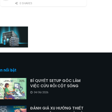
0 SHARES
in nổi bật
BÍ QUYẾT SETUP GÓC LÀM
VIỆC CỨU RỖI CỘT SỐNG
04/06/2026
ĐÁNH GIÁ XU HƯỚNG THIẾT