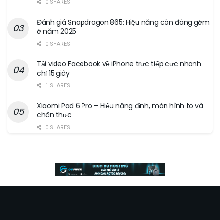
0 SHARES
Đánh giá Snapdragon 865: Hiệu năng còn đáng gờm
ở năm 2025
0 SHARES
Tải video Facebook về iPhone trực tiếp cực nhanh
chỉ 15 giây
1 SHARES
Xiaomi Pad 6 Pro – Hiệu năng đỉnh, màn hình to và
chân thực
0 SHARES