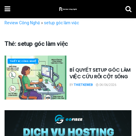
Review Công Nghệ
»
setup góc làm việc
Thẻ:
setup góc làm việc
THIẾT BỊ CÔNG NGHỆ
BÍ QUYẾT SETUP GÓC LÀM
VIỆC CỨU RỖI CỘT SỐNG
BY
THIETKEWEB
04/06/2026