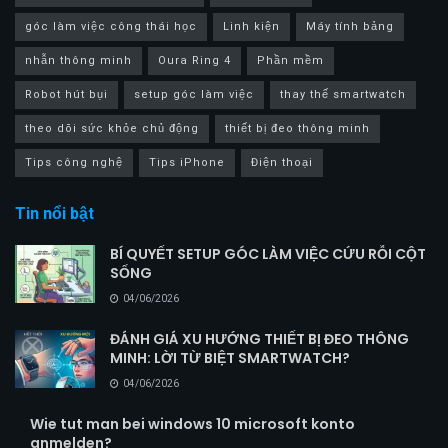
góc làm việc công thái học
Linh kiện
Máy tính bảng
nhẫn thông minh
Oura Ring 4
Phần mềm
Robot hút bụi
setup góc làm việc
thay thế smartwatch
theo dõi sức khỏe chủ động
thiết bị đeo thông minh
Tips công nghệ
Tips iPhone
Điện thoại
Tin nổi bật
BÍ QUYẾT SETUP GÓC LÀM VIỆC CỨU RỖI CỘT
SỐNG
04/06/2026
ĐÁNH GIÁ XU HƯỚNG THIẾT BỊ ĐEO THÔNG
MINH: LỜI TỪ BIỆT SMARTWATCH?
04/06/2026
Wie tut man bei windows 10 microsoft konto
anmelden?