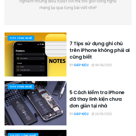
nghiệm những điều tuyệt vời mà thế giới công nghệ
mang lại qua từng bài viết nhé!
TIPS CÔNG NGHỆ
7 Tips sử dụng ghi chú
trên iPhone không phải ai
cũng biết
BY
GIÁP KIỀU
04/06/2025
TIPS CÔNG NGHỆ
5 Cách kiểm tra iPhone
đã thay linh kiện chưa
đơn giản tại nhà
BY
GIÁP KIỀU
24/05/2025
TIN TỨC CÔNG NGHỆ