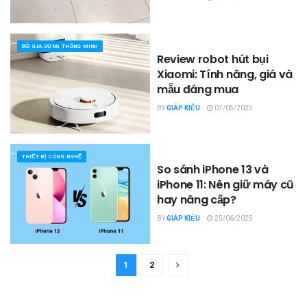
ĐỒ GIA DỤNG THÔNG MINH
Review robot hút bụi
Xiaomi: Tính năng, giá và
mẫu đáng mua
BY
GIÁP KIỀU
07/05/2025
THIẾT BỊ CÔNG NGHỆ
So sánh iPhone 13 và
iPhone 11: Nên giữ máy cũ
hay nâng cấp?
BY
GIÁP KIỀU
25/06/2025
1
2