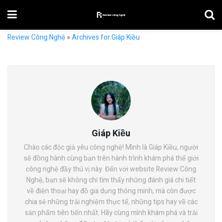
Review Công Nghệ
»
Archives for Giáp Kiều
Giáp Kiều
Chào các độc giả yêu công nghệ! Mình là Giáp Kiều, người
sẽ đồng hành cùng bạn trên hành trình khám phá thế giới
công nghệ đầy thú vị này. Đến với website Review Công
Nghệ, bạn sẽ không chỉ tìm thấy những đánh giá chi tiết
về điện thoại hay đồ gia dụng thông minh, mà còn được
chia sẻ những trải nghiệm thực tế, những tips hay về các
sản phẩm tiên tiến nhất. Hãy cùng mình khám phá và trải