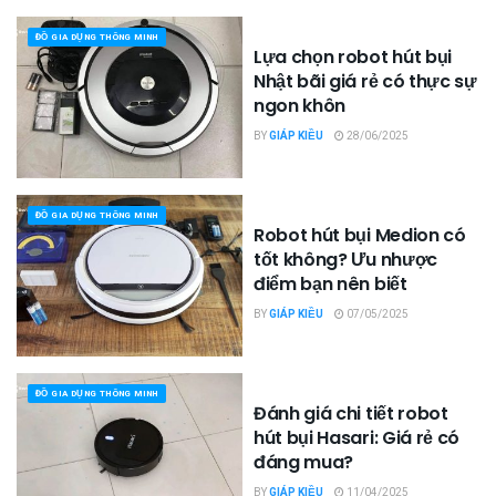
ĐỒ GIA DỤNG THÔNG MINH
Lựa chọn robot hút bụi
Nhật bãi giá rẻ có thực sự
ngon khôn
BY
GIÁP KIỀU
28/06/2025
ĐỒ GIA DỤNG THÔNG MINH
Robot hút bụi Medion có
tốt không? Ưu nhược
điểm bạn nên biết
BY
GIÁP KIỀU
07/05/2025
ĐỒ GIA DỤNG THÔNG MINH
Đánh giá chi tiết robot
hút bụi Hasari: Giá rẻ có
đáng mua?
BY
GIÁP KIỀU
11/04/2025