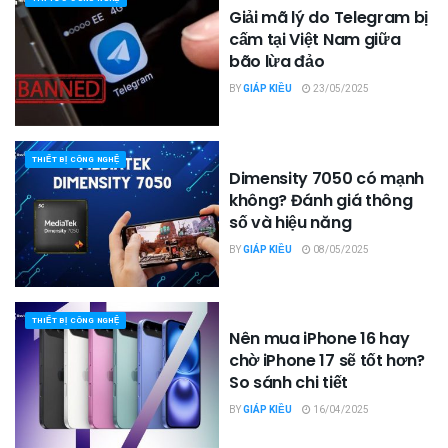
Giải mã lý do Telegram bị
cấm tại Việt Nam giữa
bão lừa đảo
BY
GIÁP KIỀU
23/05/2025
THIẾT BỊ CÔNG NGHỆ
Dimensity 7050 có mạnh
không? Đánh giá thông
số và hiệu năng
BY
GIÁP KIỀU
08/05/2025
THIẾT BỊ CÔNG NGHỆ
Nên mua iPhone 16 hay
chờ iPhone 17 sẽ tốt hơn?
So sánh chi tiết
BY
GIÁP KIỀU
16/04/2025