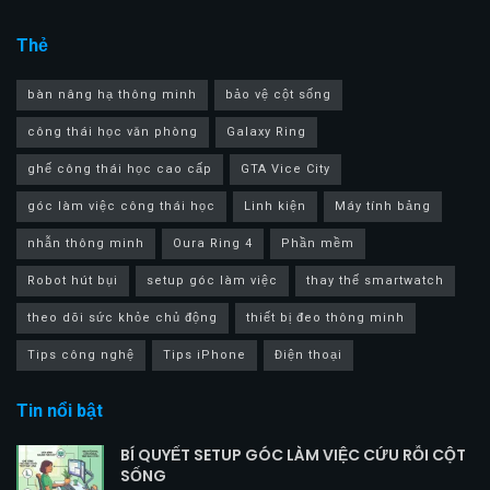
Thẻ
bàn nâng hạ thông minh
bảo vệ cột sống
công thái học văn phòng
Galaxy Ring
ghế công thái học cao cấp
GTA Vice City
góc làm việc công thái học
Linh kiện
Máy tính bảng
nhẫn thông minh
Oura Ring 4
Phần mềm
Robot hút bụi
setup góc làm việc
thay thế smartwatch
theo dõi sức khỏe chủ động
thiết bị đeo thông minh
Tips công nghệ
Tips iPhone
Điện thoại
Tin nổi bật
BÍ QUYẾT SETUP GÓC LÀM VIỆC CỨU RỖI CỘT
SỐNG