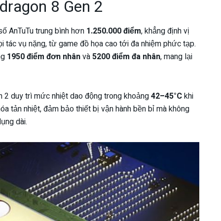
pdragon 8 Gen 2
 số AnTuTu trung bình hơn
1.250.000 điểm
, khẳng định vị
ọi tác vụ nặng, từ game đồ họa cao tới đa nhiệm phức tạp.
ng
1950 điểm đơn nhân
và
5200 điểm đa nhân
, mang lại
n 2 duy trì mức nhiệt dao động trong khoảng
42–45°C
khi
hóa tản nhiệt, đảm bảo thiết bị vận hành bền bỉ mà không
ụng dài.