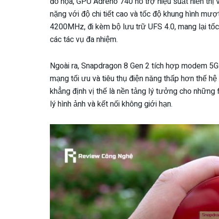
đồ họa, GPU Adreno 740 hỗ trợ hiệu suất hiển thị
nặng với độ chi tiết cao và tốc độ khung hình mư
4200MHz, đi kèm bộ lưu trữ UFS 4.0, mang lại tốc 
các tác vụ đa nhiệm.
Ngoài ra, Snapdragon 8 Gen 2 tích hợp modem 5G S
mạng tối ưu và tiêu thụ điện năng thấp hơn thế hệ
khẳng định vị thế là nền tảng lý tưởng cho những 
lý hình ảnh và kết nối không giới hạn.