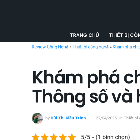
TRANG CHỦ
THIẾT BỊ C
Review Công Nghệ
»
Thiết bị công nghệ
»
Khám phá chip
Khám phá ch
Thông số và 
by
Bùi Thị Kiều Trinh
27/04/2025
in
Thiết bị
5/5 - (1 bình chọn)