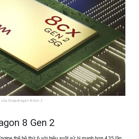
t của Snapdragon 8 Gen 2
ragon 8 Gen 2
gine thế hệ thứ 6 với hiệu suất xử lý mạnh hơn 4,35 lần