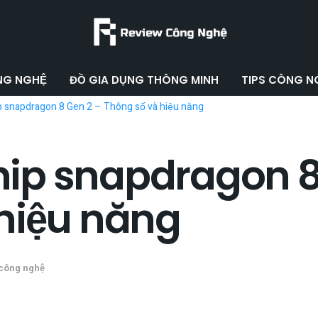
ÔNG NGHỆ
ĐỒ GIA DỤNG THÔNG MINH
TIPS CÔNG N
 snapdragon 8 Gen 2 – Thông số và hiệu năng
ip snapdragon 8
hiệu năng
 công nghệ