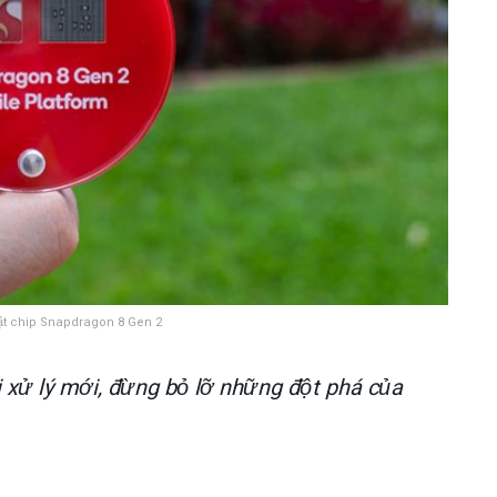
ật chip Snapdragon 8 Gen 2
 xử lý mới, đừng bỏ lỡ những đột phá của