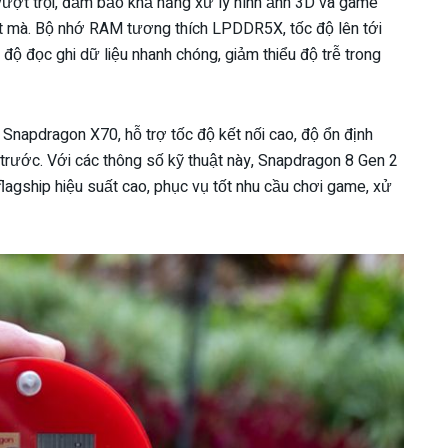
 vượt trội, đảm bảo khả năng xử lý hình ảnh 3D và game
ợt mà. Bộ nhớ RAM tương thích LPDDR5X, tốc độ lên tới
độ đọc ghi dữ liệu nhanh chóng, giảm thiểu độ trễ trong
napdragon X70, hỗ trợ tốc độ kết nối cao, độ ổn định
 trước. Với các thông số kỹ thuật này, Snapdragon 8 Gen 2
flagship hiệu suất cao, phục vụ tốt nhu cầu chơi game, xử