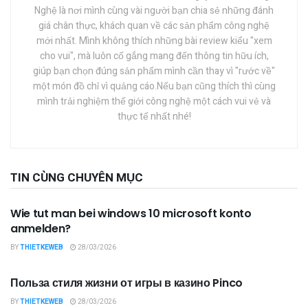
Nghệ là nơi mình cùng vài người bạn chia sẻ những đánh
giá chân thực, khách quan về các sản phẩm công nghệ
mới nhất. Mình không thích những bài review kiểu "xem
cho vui", mà luôn cố gắng mang đến thông tin hữu ích,
giúp bạn chọn đúng sản phẩm mình cần thay vì "rước về"
một món đồ chỉ vì quảng cáo.Nếu bạn cũng thích thì cùng
mình trải nghiệm thế giới công nghệ một cách vui vẻ và
thực tế nhất nhé!
TIN CÙNG CHUYÊN MỤC
ĐỒ GIA DỤNG THÔNG MINH
Wie tut man bei windows 10 microsoft konto
anmelden?
BY
THIETKEWEB
28/03/2026
ĐỒ GIA DỤNG THÔNG MINH
Польза стиля жизни от игры в казино Pinco
BY
THIETKEWEB
28/03/2026