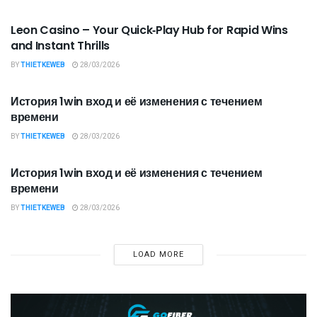
ĐỒ GIA DỤNG THÔNG MINH
Leon Casino – Your Quick‑Play Hub for Rapid Wins
and Instant Thrills
BY
THIETKEWEB
28/03/2026
ĐỒ GIA DỤNG THÔNG MINH
История 1win вход и её изменения с течением
времени
BY
THIETKEWEB
28/03/2026
ĐỒ GIA DỤNG THÔNG MINH
История 1win вход и её изменения с течением
времени
BY
THIETKEWEB
28/03/2026
LOAD MORE