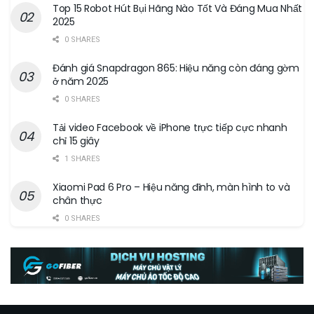
Top 15 Robot Hút Bụi Hãng Nào Tốt Và Đáng Mua Nhất
2025
0 SHARES
Đánh giá Snapdragon 865: Hiệu năng còn đáng gờm
ở năm 2025
0 SHARES
Tải video Facebook về iPhone trực tiếp cực nhanh
chỉ 15 giây
1 SHARES
Xiaomi Pad 6 Pro – Hiệu năng đỉnh, màn hình to và
chân thực
0 SHARES