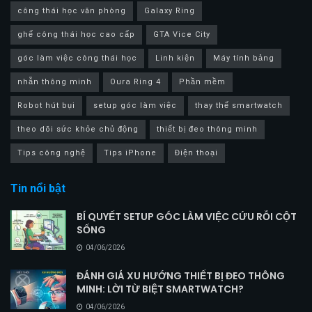
công thái học văn phòng
Galaxy Ring
ghế công thái học cao cấp
GTA Vice City
góc làm việc công thái học
Linh kiện
Máy tính bảng
nhẫn thông minh
Oura Ring 4
Phần mềm
Robot hút bụi
setup góc làm việc
thay thế smartwatch
theo dõi sức khỏe chủ động
thiết bị đeo thông minh
Tips công nghệ
Tips iPhone
Điện thoại
Tin nổi bật
BÍ QUYẾT SETUP GÓC LÀM VIỆC CỨU RỖI CỘT
SỐNG
04/06/2026
ĐÁNH GIÁ XU HƯỚNG THIẾT BỊ ĐEO THÔNG
MINH: LỜI TỪ BIỆT SMARTWATCH?
04/06/2026