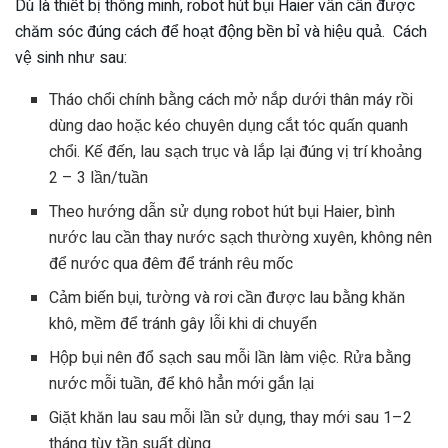
Dù là thiết bị thông minh, robot hút bụi Haier vẫn cần được
chăm sóc đúng cách để hoạt động bền bỉ và hiệu quả. Cách
vệ sinh như sau:
Tháo chổi chính bằng cách mở nắp dưới thân máy rồi
dùng dao hoặc kéo chuyên dụng cắt tóc quấn quanh
chổi. Kế đến, lau sạch trục và lắp lại đúng vị trí khoảng
2 – 3 lần/tuần
Theo hướng dẫn sử dụng robot hút bụi Haier, bình
nước lau cần thay nước sạch thường xuyên, không nên
để nước qua đêm để tránh rêu mốc
Cảm biến bụi, tường và rơi cần được lau bằng khăn
khô, mềm để tránh gây lỗi khi di chuyển
Hộp bụi nên đổ sạch sau mỗi lần làm việc. Rửa bằng
nước mỗi tuần, để khô hẳn mới gắn lại
Giặt khăn lau sau mỗi lần sử dụng, thay mới sau 1–2
tháng tùy tần suất dùng