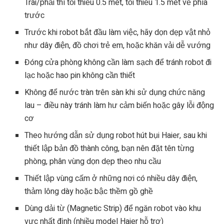
Trái/phải thì tối thiểu 0.5 mét, tối thiểu 1.5 mét về phía
trước
Trước khi robot bắt đầu làm việc, hãy dọn dẹp vật nhỏ
như dây điện, đồ chơi trẻ em, hoặc khăn vải dễ vướng
Đóng cửa phòng không cần làm sạch để tránh robot đi
lạc hoặc hao pin không cần thiết
Không để nước tràn trên sàn khi sử dụng chức năng
lau – điều này tránh làm hư cảm biến hoặc gây lỗi động
cơ
Theo hướng dẫn sử dụng robot hút bụi Haier, sau khi
thiết lập bản đồ thành công, bạn nên đặt tên từng
phòng, phân vùng dọn dẹp theo nhu cầu
Thiết lập vùng cấm ở những nơi có nhiều dây điện,
thảm lông dày hoặc bậc thềm gồ ghề
Dùng dải từ (Magnetic Strip) để ngăn robot vào khu
vực nhất định (nhiều model Haier hỗ trợ)