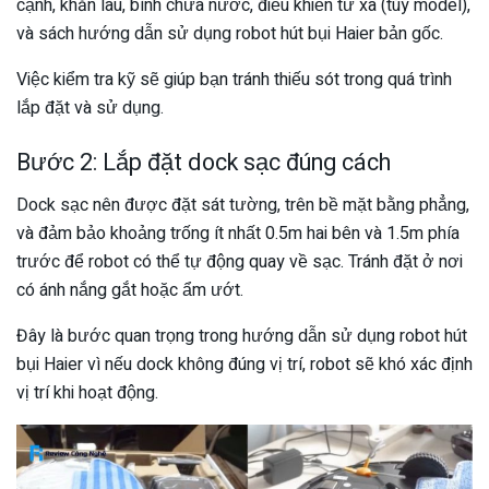
cạnh, khăn lau, bình chứa nước, điều khiển từ xa (tùy model),
và sách hướng dẫn sử dụng robot hút bụi Haier bản gốc.
Việc kiểm tra kỹ sẽ giúp bạn tránh thiếu sót trong quá trình
lắp đặt và sử dụng.
Bước 2: Lắp đặt dock sạc đúng cách
Dock sạc nên được đặt sát tường, trên bề mặt bằng phẳng,
và đảm bảo khoảng trống ít nhất 0.5m hai bên và 1.5m phía
trước để robot có thể tự động quay về sạc. Tránh đặt ở nơi
có ánh nắng gắt hoặc ẩm ướt.
Đây là bước quan trọng trong hướng dẫn sử dụng robot hút
bụi Haier vì nếu dock không đúng vị trí, robot sẽ khó xác định
vị trí khi hoạt động.