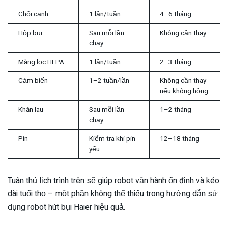
Chổi cạnh
1 lần/tuần
4–6 tháng
Hộp bụi
Sau mỗi lần
Không cần thay
chạy
Màng lọc HEPA
1 lần/tuần
2–3 tháng
Cảm biến
1–2 tuần/lần
Không cần thay
nếu không hỏng
Khăn lau
Sau mỗi lần
1–2 tháng
chạy
Pin
Kiểm tra khi pin
12–18 tháng
yếu
Tuân thủ lịch trình trên sẽ giúp robot vận hành ổn định và kéo
dài tuổi thọ – một phần không thể thiếu trong hướng dẫn sử
dụng robot hút bụi Haier hiệu quả.