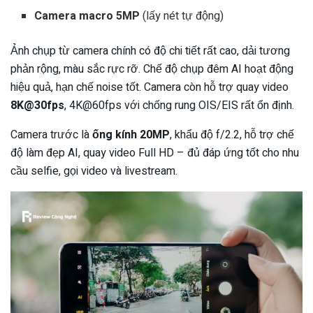
Camera macro 5MP
(lấy nét tự động)
Ảnh chụp từ camera chính có độ chi tiết rất cao, dải tương
phản rộng, màu sắc rực rỡ. Chế độ chụp đêm AI hoạt động
hiệu quả, hạn chế noise tốt. Camera còn hỗ trợ quay video
8K@30fps
, 4K@60fps với chống rung OIS/EIS rất ổn định.
Camera trước là
ống kính 20MP
, khẩu độ f/2.2, hỗ trợ chế
độ làm đẹp AI, quay video Full HD – đủ đáp ứng tốt cho nhu
cầu selfie, gọi video và livestream.