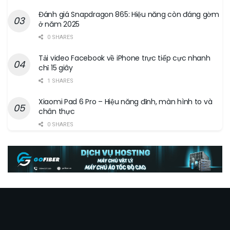
Đánh giá Snapdragon 865: Hiệu năng còn đáng gờm
ở năm 2025
0 SHARES
Tải video Facebook về iPhone trực tiếp cực nhanh
chỉ 15 giây
1 SHARES
Xiaomi Pad 6 Pro – Hiệu năng đỉnh, màn hình to và
chân thực
0 SHARES