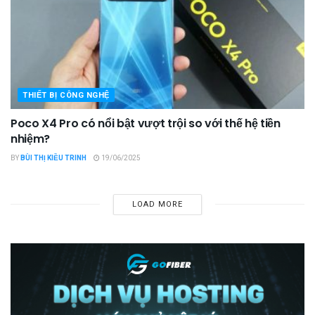
THIẾT BỊ CÔNG NGHỆ
Poco X4 Pro có nổi bật vượt trội so với thế hệ tiền
nhiệm?
BY
BÙI THỊ KIỀU TRINH
19/06/2025
LOAD MORE