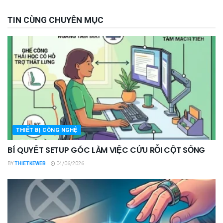
TIN CÙNG CHUYÊN MỤC
THIẾT BỊ CÔNG NGHỆ
BÍ QUYẾT SETUP GÓC LÀM VIỆC CỨU RỖI CỘT SỐNG
BY
THIETKEWEB
04/06/2026