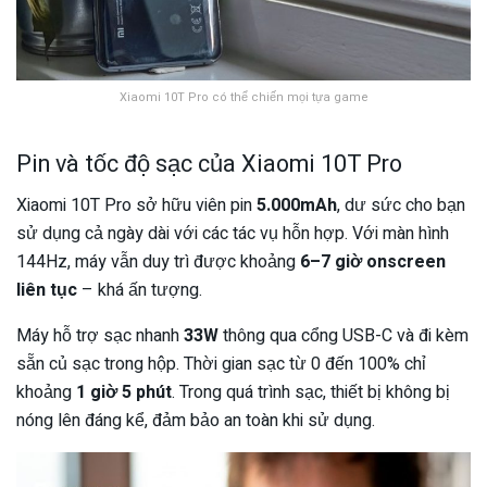
Xiaomi 10T Pro có thể chiến mọi tựa game
Pin và tốc độ sạc của Xiaomi 10T Pro
Xiaomi 10T Pro sở hữu viên pin
5.000mAh
, dư sức cho bạn
sử dụng cả ngày dài với các tác vụ hỗn hợp. Với màn hình
144Hz, máy vẫn duy trì được khoảng
6–7 giờ onscreen
liên tục
– khá ấn tượng.
Máy hỗ trợ sạc nhanh
33W
thông qua cổng USB-C và đi kèm
sẵn củ sạc trong hộp. Thời gian sạc từ 0 đến 100% chỉ
khoảng
1 giờ 5 phút
. Trong quá trình sạc, thiết bị không bị
nóng lên đáng kể, đảm bảo an toàn khi sử dụng.