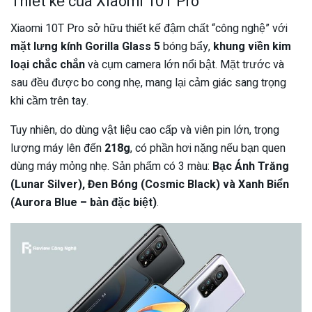
Thiết kế của Xiaomi 10T Pro
Xiaomi 10T Pro sở hữu thiết kế đậm chất “công nghệ” với
mặt lưng kính Gorilla Glass 5
bóng bẩy,
khung viền kim
loại chắc chắn
và cụm camera lớn nổi bật. Mặt trước và
sau đều được bo cong nhẹ, mang lại cảm giác sang trọng
khi cầm trên tay.
Tuy nhiên, do dùng vật liệu cao cấp và viên pin lớn, trọng
lượng máy lên đến
218g
, có phần hơi nặng nếu bạn quen
dùng máy mỏng nhẹ. Sản phẩm có 3 màu:
Bạc Ánh Trăng
(Lunar Silver), Đen Bóng (Cosmic Black) và Xanh Biển
(Aurora Blue – bản đặc biệt)
.