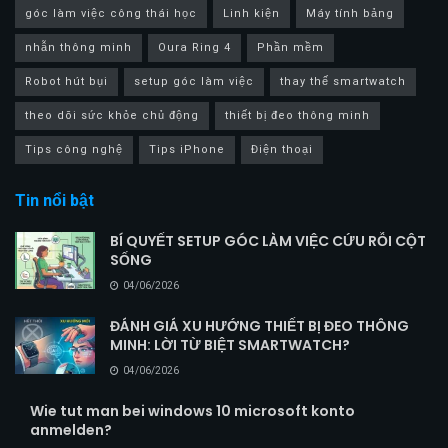
góc làm việc công thái học
Linh kiện
Máy tính bảng
nhẫn thông minh
Oura Ring 4
Phần mềm
Robot hút bụi
setup góc làm việc
thay thế smartwatch
theo dõi sức khỏe chủ động
thiết bị đeo thông minh
Tips công nghệ
Tips iPhone
Điện thoại
Tin nổi bật
BÍ QUYẾT SETUP GÓC LÀM VIỆC CỨU RỖI CỘT
SỐNG
04/06/2026
ĐÁNH GIÁ XU HƯỚNG THIẾT BỊ ĐEO THÔNG
MINH: LỜI TỪ BIỆT SMARTWATCH?
04/06/2026
Wie tut man bei windows 10 microsoft konto
anmelden?