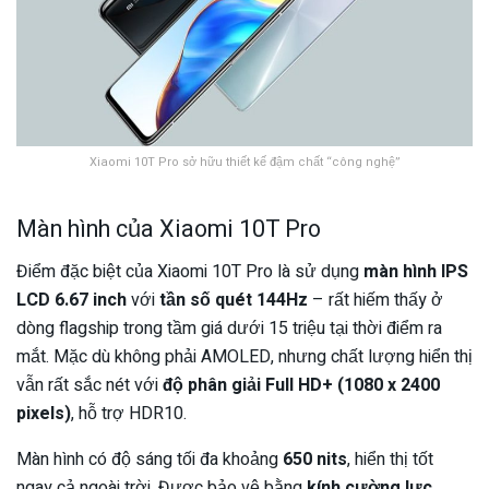
Xiaomi 10T Pro sở hữu thiết kế đậm chất “công nghệ”
Màn hình của Xiaomi 10T Pro
Điểm đặc biệt của Xiaomi 10T Pro là sử dụng
màn hình IPS
LCD 6.67 inch
với
tần số quét 144Hz
– rất hiếm thấy ở
dòng flagship trong tầm giá dưới 15 triệu tại thời điểm ra
mắt. Mặc dù không phải AMOLED, nhưng chất lượng hiển thị
vẫn rất sắc nét với
độ phân giải Full HD+ (1080 x 2400
pixels)
, hỗ trợ HDR10.
Màn hình có độ sáng tối đa khoảng
650 nits
, hiển thị tốt
ngay cả ngoài trời. Được bảo vệ bằng
kính cường lực