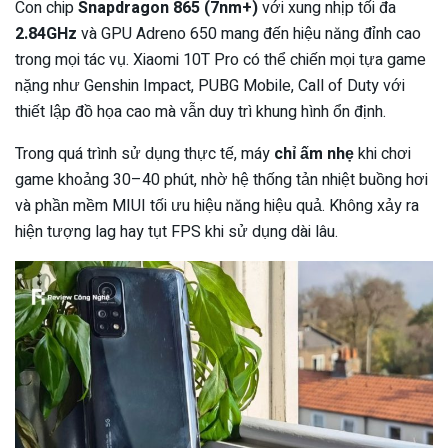
Con chip
Snapdragon 865 (7nm+)
với xung nhịp tối đa
2.84GHz
và GPU Adreno 650 mang đến hiệu năng đỉnh cao
trong mọi tác vụ. Xiaomi 10T Pro có thể chiến mọi tựa game
nặng như Genshin Impact, PUBG Mobile, Call of Duty với
thiết lập đồ họa cao mà vẫn duy trì khung hình ổn định.
Trong quá trình sử dụng thực tế, máy
chỉ ấm nhẹ
khi chơi
game khoảng 30–40 phút, nhờ hệ thống tản nhiệt buồng hơi
và phần mềm MIUI tối ưu hiệu năng hiệu quả. Không xảy ra
hiện tượng lag hay tụt FPS khi sử dụng dài lâu.