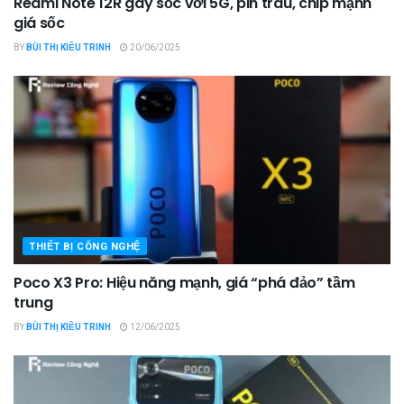
Redmi Note 12R gây sốc với 5G, pin trâu, chip mạnh
giá sốc
BY
BÙI THỊ KIỀU TRINH
20/06/2025
THIẾT BỊ CÔNG NGHỆ
Poco X3 Pro: Hiệu năng mạnh, giá “phá đảo” tầm
trung
BY
BÙI THỊ KIỀU TRINH
12/06/2025