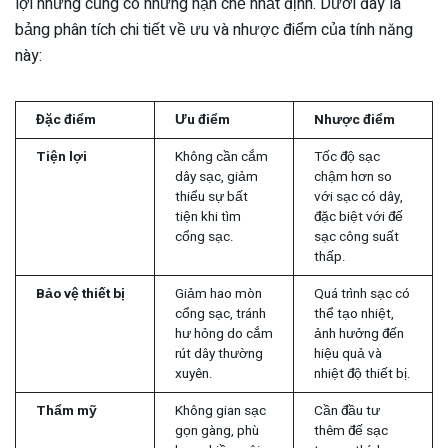
lợi nhưng cũng có những hạn chế nhất định. Dưới đây là
bảng phân tích chi tiết về ưu và nhược điểm của tính năng
này:
Đặc điểm
Ưu điểm
Nhược điểm
Tiện lợi
Không cần cắm
Tốc độ sạc
dây sạc, giảm
chậm hơn so
thiểu sự bất
với sạc có dây,
tiện khi tìm
đặc biệt với đế
cổng sạc.
sạc công suất
thấp.
Bảo vệ thiết bị
Giảm hao mòn
Quá trình sạc có
cổng sạc, tránh
thể tạo nhiệt,
hư hỏng do cắm
ảnh hưởng đến
rút dây thường
hiệu quả và
xuyên.
nhiệt độ thiết bị.
Thẩm mỹ
Không gian sạc
Cần đầu tư
gọn gàng, phù
thêm đế sạc