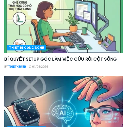
THIẾT BỊ CÔNG NGHỆ
BÍ QUYẾT SETUP GÓC LÀM VIỆC CỨU RỖI CỘT SỐNG
BY
THIETKEWEB
04/06/2026