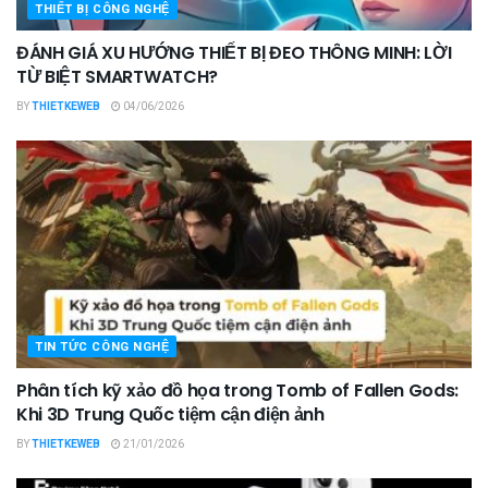
THIẾT BỊ CÔNG NGHỆ
ĐÁNH GIÁ XU HƯỚNG THIẾT BỊ ĐEO THÔNG MINH: LỜI
TỪ BIỆT SMARTWATCH?
BY
THIETKEWEB
04/06/2026
TIN TỨC CÔNG NGHỆ
Phân tích kỹ xảo đồ họa trong Tomb of Fallen Gods:
Khi 3D Trung Quốc tiệm cận điện ảnh
BY
THIETKEWEB
21/01/2026